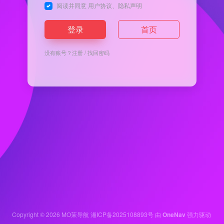
阅读并同意
用户协议
、
隐私声明
登录
首页
没有账号？
注册
/
找回密码
Copyright © 2026
MO茉导航
湘ICP备2025108893号
由
OneNav
强力驱动