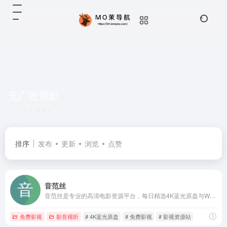
无广告观影
共 1 篇网址
排序
发布
更新
浏览
点赞
音范丝
音范丝是专业的高清电影资源平台，每日精选4K蓝光原盘与WEB-DL版本，提供精确到GB的文件信息和多语言字幕。专注为影迷打造高品质数字片库，涵盖最新商业大片和经典修复作品。
免费影视
影音视听
# 4K蓝光原盘
# 免费影视
# 影视资源站