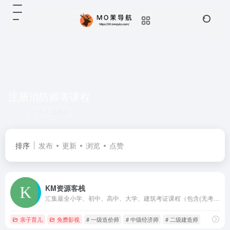
注册消防师等课程
共 1 篇网址
排序
发布
更新
浏览
点赞
KM资源客栈
汇集最全小学、初中、高中、大学、建筑考证课程（包含(无考试和专业限制)一建、二建、一造、二造、监理、咨询、检测、注册安全工程师、中级经济师、注册消防师等）、考研课程（免费分享）、考公课程（免费分享）、网络技术学习资源、热门软件资源、影音美图娱乐资源、1000T知识库（免费分享）
亲子育儿
免费影视
# 一级造价师
# 中级经济师
# 二级建造师