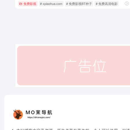
免费影视
# xpiaohua.com
# 免费影视BT种子
# 免费高清电影