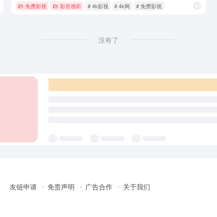
免费影视
影音视听
# 4k影视
# 4k网
# 免费影视
没有了
友链申请
免责声明
广告合作
关于我们