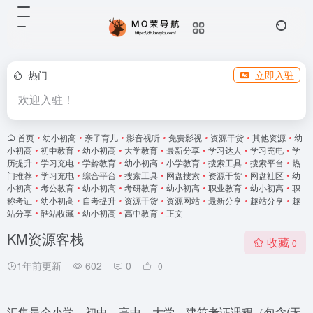
热门
立即入驻
欢迎入驻！
首页
•
幼小初高
•
亲子育儿
•
影音视听
•
免费影视
•
资源干货
•
其他资源
•
幼
小初高
•
初中教育
•
幼小初高
•
大学教育
•
最新分享
•
学习达人
•
学习充电
•
学
历提升
•
学习充电
•
学龄教育
•
幼小初高
•
小学教育
•
搜索工具
•
搜索平台
•
热
门推荐
•
学习充电
•
综合平台
•
搜索工具
•
网盘搜索
•
资源干货
•
网盘社区
•
幼
小初高
•
考公教育
•
幼小初高
•
考研教育
•
幼小初高
•
职业教育
•
幼小初高
•
职
称考证
•
幼小初高
•
自考提升
•
资源干货
•
资源网站
•
最新分享
•
趣站分享
•
趣
站分享
•
酷站收藏
•
幼小初高
•
高中教育
•
正文
KM资源客栈
收藏
0
1年前更新
602
0
0
汇集最全小学、初中、高中、大学、建筑考证课程（包含(无