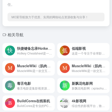
任。
MO茉导航致力于优质、实用的网络站点资源收集与分享！
相关导航
快捷键备忘录Hotkey Cheatsheet
低端影视
Hotkey Cheatsheet是一个专注于快捷键查询的在线工具库，收录200+款设计、开发、办公软件的跨平台快捷键组合。通过智能搜索和分类筛选，帮助用户快速定位高频操作指令，支持快捷键对比、冲突检测和离线手册下载，是提升数字工作效率的必备助手。
这是一个专注于全球影视资源的综合平台，提供最新电影电视剧动漫等内容的更新信息和资源获取服务。网站实时追踪热映作品，包括欧美大片日韩剧集和热门动画，并标注详细更新进度。支持多维度分类检索，涵盖院线新片经典老片及各类影视资讯，满足不同用户的观影需求。
MuscleWiki（肌肉百科，中文站）
MuscleWiki（肌肉百科，英文站）
MuscleWiki是一款交互式健身指导工具，通过点击人体3D肌肉图智能推荐针对性训练方案。提供1600+专业动作指导视频，支持个性化增肌/减脂计划定制和实时动作纠正，涵盖器械训练、徒手健身等多种模式。科学计算营养摄入和训练强度，让健身变得更高效智能。
MuscleWiki是一款交互式健身指导工具，通过点击人体3D肌肉图智能推荐针对性训练方案。提供1600+专业动作指导视频，支持个性化增肌/减脂计划定制和实时动作纠正，涵盖器械训练、徒手健身等多种模式。科学计算营养摄入和训练强度，让健身变得更高效智能。
毒舌电影
新飘花电影网
毒舌电影是集影视资源专业影评社区互动于一体的综合平台，覆盖Netflix新剧韩国电影国产热播剧等海量内容。提供个性化推荐多版本画质选择及深度影视解读，满足从 casual viewer 到 hardcore cinephile 的不同需求。
新飘花电影网（xpiaohua.com）是一个专注于提供免费高清电影下载地址的影视资源分享网站。平台主打迅雷下载通道，整理并发布最新院线大片、经典电影、热门剧集等各类影视作品，方便用户一键下载观看。
BuildCores在线装机
4k影视网
BuildCores是专业的PC装机配置工具，提供智能硬件兼容性检测和实时价格追踪功能。用户可自由搭配CPU、显卡等配件，系统自动检查兼容问题并推荐优化方案，支持性能跑分对比和3D装机预览，让DIY装机变得简单又可靠。
综合性的影视平台，致力于为用户提供最新、最全的电影和电视节目资源，网站不断更新电影、影视推荐、精美图片、最新美剧、热门电影等,带给你不一样的网络观影冲浪体验。