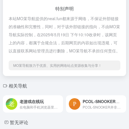
特别声明
本站MO茉导航提供的neal.fun都来源于网络，不保证外部链接
的准确性和完整性，同时，对于该外部链接的指向，不由MO茉
导航实际控制，在2025年5月19日 下午10:10收录时，该网页
上的内容，都属于合规合法，后期网页的内容如出现违规，可
以直接联系网站管理员进行删除，MO茉导航不承担任何责任。
MO茉导航致力于优质、实用的网络站点资源收集与分享！
相关导航
老游戏在线玩
PCOL-SNOOKER在线斯诺克台球小游戏
在电脑和手机浏览器里畅玩 2500+ 中文老游戏，支持触屏、键盘、存档！包括 FC, SFC, N64, GB, GBC, GBA, NDS 等多种游戏机平台。
PCOL-SNOOKER并非商业化的重运营产品，而是一种面向广大浏览器用户的轻量级模拟竞技体验。开发者的初衷是“让更多人能够在任何设备上轻松玩到真实还原的斯诺克游戏”，这决定了其整体设计思路以“轻便、高还原、低门槛”为核心。
暂无评论