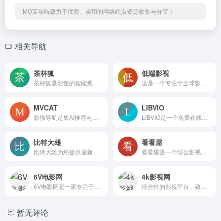
MO茉导航致力于优质、实用的网络站点资源收集与分享！
相关导航
茶杯狐
低端影视
茶杯狐是影迷的智能观影指南，通过18种专业维度推荐优质影视作品。涵盖奥斯卡获奖片导演代表作冷门高分作等，支持多平台片单对比和个性化标签系统，解决「看什么」的终极难题。
这是一个专注于全球影视资源的综合平台，提供最新电影电视剧动漫等内容的更新信息和资源获取服务。网站实时追踪热映作品，包括欧美大片日韩剧集和热门动画，并标注详细更新进度。支持多维度分类检索，涵盖院线新片经典老片及各类影视资讯，满足不同用户的观影需求。
MVCAT
LIBVIO
影猫导航是集AI推荐电影地图智能护眼于一体的影视门户，通过拟态猫宠物与用户趣味互动。支持语音搜索深色模式自适应取景地导航等创新功能，提供书影音全品类资源智能推荐，重新定义影视导航体验。
LIBVIO是一个免费在线影视播放平台，主打“免费高清，无广告秒播”的使用体验。网站整合了大量来自全球的优质影视资源，包括新上映的电影、热播电视剧、人气综艺、热门动漫等，用户无需注册、无需 充值，即可直接点击播放。
比特大雄
看看屋
比特大雄为您提供最新的720P、1080P高清电影BT种子下载、热门美剧BT种子下载，本站所有电影BT种子无需注册即可免费下载，支持手机访问，欢迎体验。
看看屋是一个综合影视资源平台，提供海量电影电视剧动漫和综艺的高清在线观看与下载服务。每日更新最新内容，涵盖国内外热门作品，支持多终端适配，无需注册即可畅享影视盛宴。
6V电影网
4k影视网
6V电影网是一家专注于提供最新高清电影资源下载的网站，平台以迅雷下载方式为主，聚合了大量高清影片资源，涵盖国内外最新电影、热门电视剧及经典影视作品。
综合性的影视平台，致力于为用户提供最新、最全的电影和电视节目资源，网站不断更新电影、影视推荐、精美图片、最新美剧、热门电影等,带给你不一样的网络观影冲浪体验。
暂无评论