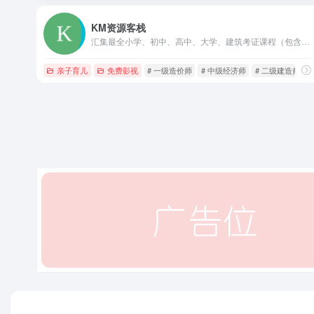
KM资源客栈
汇集最全小学、初中、高中、大学、建筑考证课程（包含(无考试和专业限制)一建、二建、一造、二造、监理、咨询、检测、注册安全工程师、中级经济师、注册消防师等）、考研课程（免费分享）、考公课程（免费分享）、网络技术学习资源、热门软件资源、影音美图娱乐资源、1000T知识库（免费分享）
亲子育儿
免费影视
# 一级造价师
# 中级经济师
# 二级建造师