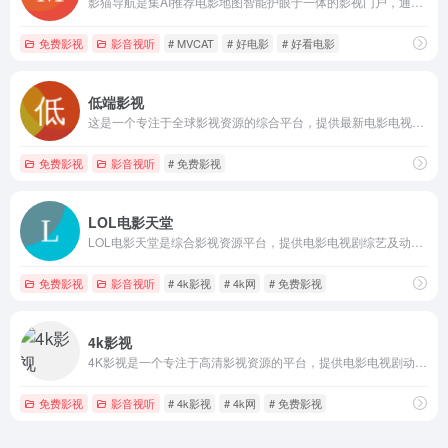
影猫导航是集AI推荐电影地图智能护眼于一体的影视门户，通过拟态猫宠物与用户趣味互动。支持语音搜索深色模式自适应取景地导航等创新功能，提供书影音全品类资源智能推荐，重新定义影视导航体验。
免费影视
影音视听
# MVCAT
# 好电影
# 好看电影
低端影视
这是一个专注于全球影视资源的综合平台，提供最新电影电视剧动漫等内容的更新信息和资源获取服务。网站实时追踪热映作品，包括欧美大片日韩剧集和热门动画，并标注详细更新进度。支持多维度分类检索，涵盖院线新片经典老片及各类影视资讯，满足不同用户的观影需求。
免费影视
影音视听
# 免费影视
LOL电影天堂
LOL电影天堂是综合影视资源平台，提供电影电视剧综艺及动漫的高清下载服务。每日更新超80部作品，支持迅雷/磁力链接下载，涵盖国内外热门内容，满足多场景观影需求。
免费影视
影音视听
# 4k影视
# 4k网
# 免费影视
4k影视
4K影视是一个专注于高清影视资源的平台，提供电影电视剧动漫等多种类型的4K超高清内容。每日更新最新资源，支持多端播放，是影视爱好者的理想选择。
免费影视
影音视听
# 4k影视
# 4k网
# 免费影视