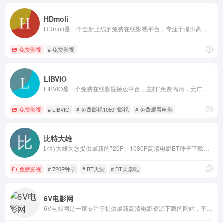
HDmoli
HDmoli是一个全新上线的免费在线影视平台，专注于提供高清、无删减、无广告的电影、电视剧、综艺等视频内容。
免费影视
# 免费影视
LIBVIO
LIBVIO是一个免费在线影视播放平台，主打“免费高清，无广告秒播”的使用体验。网站整合了大量来自全球的优质影视资源，包括新上映的电影、热播电视剧、人气综艺、热门动漫等，用户无需注册、无需 充值，即可直接点击播放。
免费影视
# LIBVIO
# 免费影视1080P影视
# 免费观看电影
比特大雄
比特大雄为您提供最新的720P、1080P高清电影BT种子下载、热门美剧BT种子下载，本站所有电影BT种子无需注册即可免费下载，支持手机访问，欢迎体验。
免费影视
# 720P种子
# BT天堂
# BT天堂吧
6V电影网
6V电影网是一家专注于提供最新高清电影资源下载的网站，平台以迅雷下载方式为主，聚合了大量高清影片资源，涵盖国内外最新电影、热门电视剧及经典影视作品。