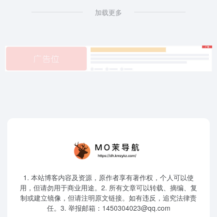
加载更多
1. 本站博客内容及资源，原作者享有著作权，个人可以使
用，但请勿用于商业用途。2. 所有文章可以转载、摘编、复
制或建立镜像，但请注明原文链接。如有违反，追究法律责
任。3. 举报邮箱：1450304023@qq.com