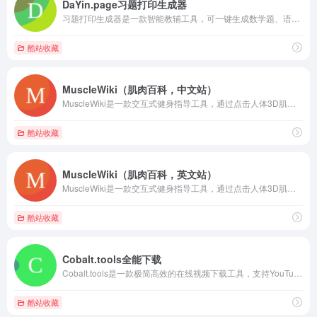
DaYin.page习题打印生成器
习题打印生成器是一款智能教辅工具，可一键生成数学题、语文描红字帖等可打印学习材料。支持全学科模板定制与难度调节，帮助家长和教师快速制作专业级练习卷，让纸质学习更高效。
酷站收藏
MuscleWiki（肌肉百科，中文站）
MuscleWiki是一款交互式健身指导工具，通过点击人体3D肌肉图智能推荐针对性训练方案。提供1600+专业动作指导视频，支持个性化增肌/减脂计划定制和实时动作纠正，涵盖器械训练、徒手健身等多种模式。科学计算营养摄入和训练强度，让健身变得更高效智能。
酷站收藏
MuscleWiki（肌肉百科，英文站）
MuscleWiki是一款交互式健身指导工具，通过点击人体3D肌肉图智能推荐针对性训练方案。提供1600+专业动作指导视频，支持个性化增肌/减脂计划定制和实时动作纠正，涵盖器械训练、徒手健身等多种模式。科学计算营养摄入和训练强度，让健身变得更高效智能。
酷站收藏
Cobalt.tools全能下载
Cobalt.tools是一款极简高效的在线视频下载工具，支持YouTube、B站等20+平台的无损下载。无需注册即可获取8K超清视频或高品质音频，提供多格式转换、字幕提取等功能，全程无广告且严格保护用户隐私。无论是保存教程、收藏音乐还是备份创意视频，都能一键轻松搞定。
酷站收藏