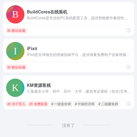
BuildCores在线装机
BuildCores是专业的PC装机配置工具，提供智能硬件兼容性检测和实时价格追踪功能。用户可自由搭配CPU、显卡等配件，系统自动检查兼容问题并推荐优化方案，支持性能跑分对比和3D装机预览，让DIY装机变得简单又可靠。
酷站收藏
iFixit
iFixit是全球领先的维修指南平台，提供海量免费电子设备维修教程，涵盖手机、电脑、家电等各类产品。通过详细的图文步骤和视频指导，帮助用户轻松完成设备拆解、故障诊断和零件更换。网站倡导&quot;维修权&quot;理念，反对计划性报废，并提供专业维修工具和原厂品质配件购买服务。
酷站收藏
KM资源客栈
汇集最全小学、初中、高中、大学、建筑考证课程（包含(无考试和专业限制)一建、二建、一造、二造、监理、咨询、检测、注册安全工程师、中级经济师、注册消防师等）、考研课程（免费分享）、考公课程（免费分享）、网络技术学习资源、热门软件资源、影音美图娱乐资源、1000T知识库（免费分享）
亲子育儿
免费影视
# 一级造价师
# 中级经济师
# 二级建造师
没有了